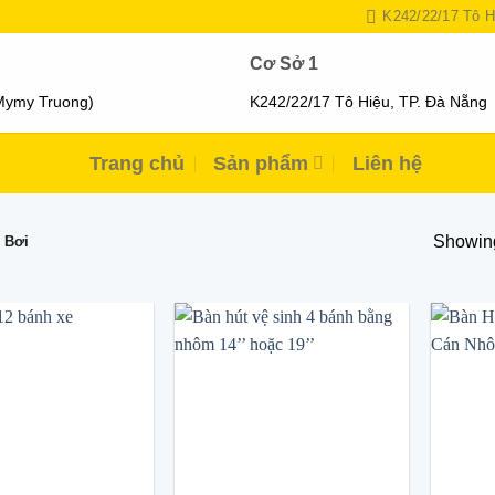
K242/22/17 Tô H
Cơ Sở 1
Mymy Truong)
K242/22/17 Tô Hiệu, TP. Đà Nẵng
Trang chủ
Sản phẩm
Liên hệ
Showing
 Bơi