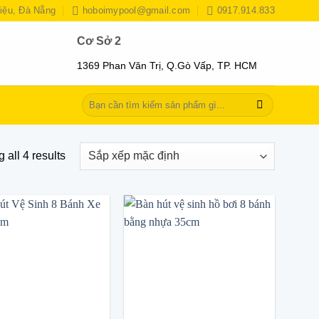
iệu, Đà Nẵng
hoboimypool@gmail.com
0917.914.833
Cơ Sở 2
1369 Phan Văn Trị, Q.Gò Vấp, TP. HCM
Tìm
kiếm:
 all 4 results