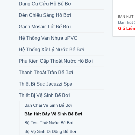
Dụng Cụ Cứu Hộ Bể Bơi
Đèn Chiếu Sáng Hồ Bơi
BÀN HÚT 
Bàn hút 
Gạch Mosaic Lót Bể Bơi
Giá Liê
Hệ Thống Van Nhựa uPVC
Hệ Thống Xử Lý Nước Bể Bơi
Phụ Kiện Cấp Thoát Nước Hồ Bơi
Thanh Thoát Tràn Bể Bơi
Thiết Bị Sục Jacuzzi Spa
Thiết Bị Vệ Sinh Bể Bơi
Bàn Chải Vệ Sinh Bể Bơi
Bàn Hút Đáy Vệ Sinh Bể Bơi
Bộ Test Thử Nước Bể Bơi
Bộ Vệ Sinh Di Động Bể Bơi