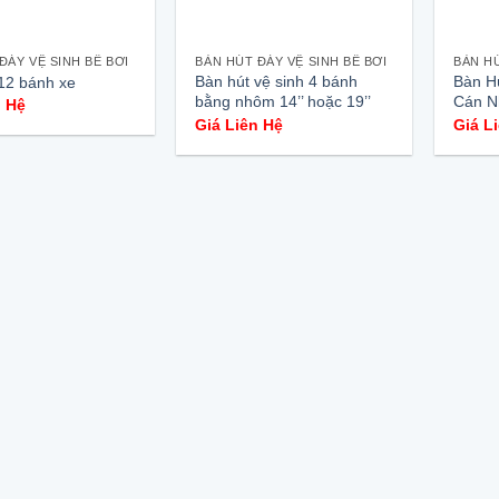
ĐÁY VỆ SINH BỂ BƠI
BÀN HÚT ĐÁY VỆ SINH BỂ BƠI
BÀN HÚ
Bàn hút vệ sinh 4 bánh
Bàn H
12 bánh xe
bằng nhôm 14’’ hoặc 19’’
Cán 
n Hệ
Giá Liên Hệ
Giá L