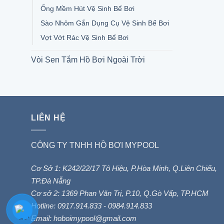
Ống Mềm Hút Vệ Sinh Bể Bơi
Sào Nhôm Gắn Dụng Cụ Vệ Sinh Bể Bơi
Vợt Vớt Rác Vệ Sinh Bể Bơi
Vòi Sen Tắm Hồ Bơi Ngoài Trời
LIÊN HỆ
CÔNG TY TNHH HỒ BƠI MYPOOL
Cơ Sở 1: K242/22/17 Tô Hiệu, P.Hòa Minh, Q.Liên Chiểu,
TP.Đà Nẵng
Cơ sở 2: 1369 Phan Văn Trị, P.10, Q.Gò Vấp, TP.HCM
Hotline: 0917.914.833 - 0984.914.833
Email: hoboimypool@gmail.com