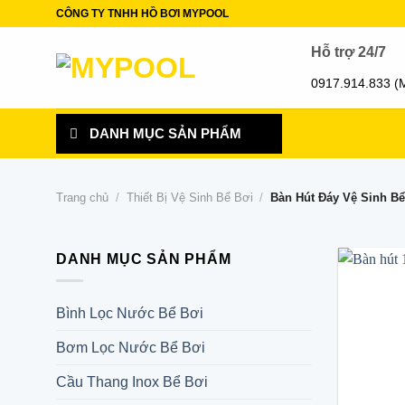
Skip
CÔNG TY TNHH HỒ BƠI MYPOOL
to
Hỗ trợ 24/7
content
0917.914.833 (
DANH MỤC SẢN PHẨM
Trang chủ
/
Thiết Bị Vệ Sinh Bể Bơi
/
Bàn Hút Đáy Vệ Sinh Bể
DANH MỤC SẢN PHẨM
Bình Lọc Nước Bể Bơi
Bơm Lọc Nước Bể Bơi
Cầu Thang Inox Bể Bơi