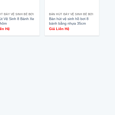
T ĐÁY VỆ SINH BỂ BƠI
BÀN HÚT ĐÁY VỆ SINH BỂ BƠI
út Vệ Sinh 8 Bánh Xe
Bàn hút vệ sinh hồ bơi 8
Nhôm
bánh bằng nhựa 35cm
iên Hệ
Giá Liên Hệ