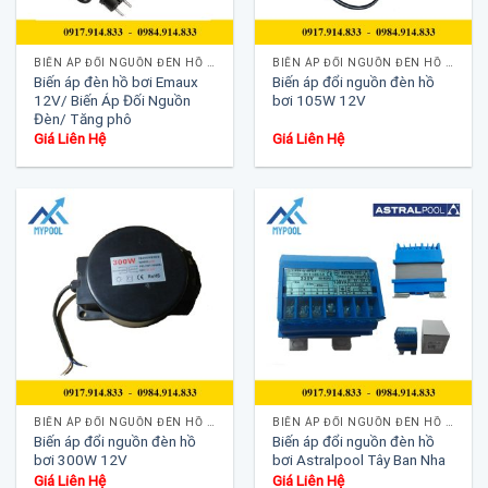
BIẾN ÁP ĐỔI NGUỒN ĐÈN HỒ BƠI
BIẾN ÁP ĐỔI NGUỒN ĐÈN HỒ BƠI
Biến áp đèn hồ bơi Emaux
Biến áp đổi nguồn đèn hồ
12V/ Biến Áp Đối Nguồn
bơi 105W 12V
Đèn/ Tăng phô
Giá Liên Hệ
Giá Liên Hệ
BIẾN ÁP ĐỔI NGUỒN ĐÈN HỒ BƠI
BIẾN ÁP ĐỔI NGUỒN ĐÈN HỒ BƠI
Biến áp đổi nguồn đèn hồ
Biến áp đổi nguồn đèn hồ
bơi 300W 12V
bơi Astralpool Tây Ban Nha
Giá Liên Hệ
Giá Liên Hệ