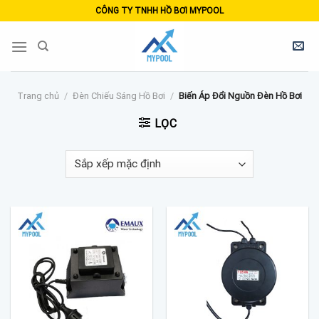
Skip
CÔNG TY TNHH HỒ BƠI MYPOOL
to
content
Trang chủ
/
Đèn Chiếu Sáng Hồ Bơi
/
Biến Áp Đổi Nguồn Đèn Hồ Bơi
LỌC