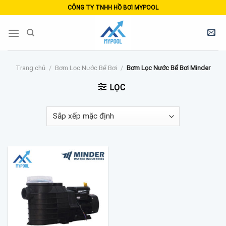
Skip
CÔNG TY TNHH HỒ BƠI MYPOOL
to
content
Trang chủ
/
Bơm Lọc Nước Bể Bơi
/
Bơm Lọc Nước Bể Bơi Minder
LỌC