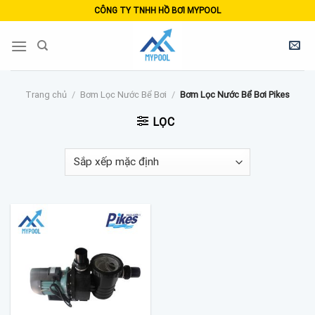
Skip
CÔNG TY TNHH HỒ BƠI MYPOOL
to
content
Trang chủ
/
Bơm Lọc Nước Bể Bơi
/
Bơm Lọc Nước Bể Bơi Pikes
LỌC