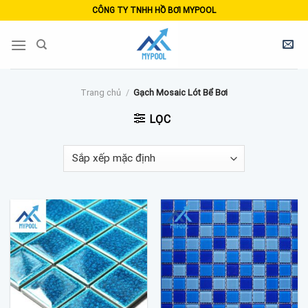
Skip
CÔNG TY TNHH HỒ BƠI MYPOOL
to
content
Trang chủ
/
Gạch Mosaic Lót Bể Bơi
LỌC