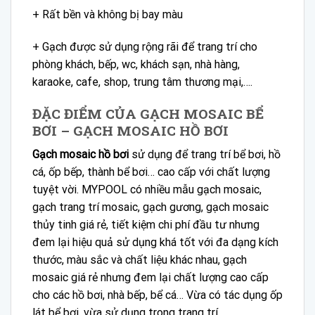
+ Rất bền và không bị bay màu
+ Gạch được sử dụng rộng rãi để trang trí cho
phòng khách, bếp, wc, khách sạn, nhà hàng,
karaoke, cafe, shop, trung tâm thương mại,….
ĐẶC ĐIỂM CỦA GẠCH MOSAIC BỂ
BƠI – GẠCH MOSAIC HỒ BƠI
Gạch mosaic hồ bơi
sử dụng để trang trí bể bơi, hồ
cá, ốp bếp, thành bể bơi… cao cấp với chất lượng
tuyệt vời. MYPOOL có nhiều mẫu gạch mosaic,
gạch trang trí mosaic, gạch gương, gạch mosaic
thủy tinh giá rẻ, tiết kiệm chi phí đầu tư nhưng
đem lại hiệu quả sử dụng khá tốt với đa dạng kích
thước, màu sắc và chất liệu khác nhau, gạch
mosaic giá rẻ nhưng đem lại chất lượng cao cấp
cho các hồ bơi, nhà bếp, bể cá… Vừa có tác dụng ốp
lát bể bơi, vừa sử dụng trong trang trí.