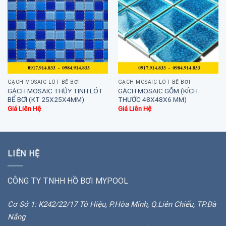
GẠCH MOSAIC LÓT BỂ BƠI
GẠCH MOSAIC LÓT BỂ BƠI
GẠCH MOSAIC THỦY TINH LÓT
GẠCH MOSAIC GỐM (KÍCH
BỂ BƠI (KT 25X25X4MM)
THƯỚC 48X48X6 MM)
Giá Liên Hệ
Giá Liên Hệ
LIÊN HỆ
CÔNG TY TNHH HỒ BƠI MYPOOL
Cơ Sở 1: K242/22/17 Tô Hiệu, P.Hòa Minh, Q.Liên Chiểu, TP.Đà
Nẵng