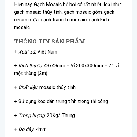
Hiện nay, Gạch Mosaic bể bơi có rất nhiều loại như:
gạch mosaic thủy tinh, gạch mosaic gốm, gạch
ceramic, đá, gạch trang trí mosaic, gạch kính
mosaic…
THÔNG TIN SẢN PHẨM
+
Xuất xứ
: Việt Nam
+
Kích thước
: 48x48mm – Vỉ 300x300mm – 21 vỉ
một thùng (2m)
+
Chất liệu
: mosaic thủy tinh
+ Sử dụng keo dán trung tính trong thi công
+
Trọng lượng
: 20Kg/ Thùng
+
Độ dày
: 4mm