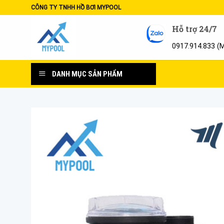
Skip
CÔNG TY TNHH HỒ BƠI MYPOOL
to
Hỗ trợ 24/7
content
0917.914.833 (
DANH MỤC SẢN PHẨM