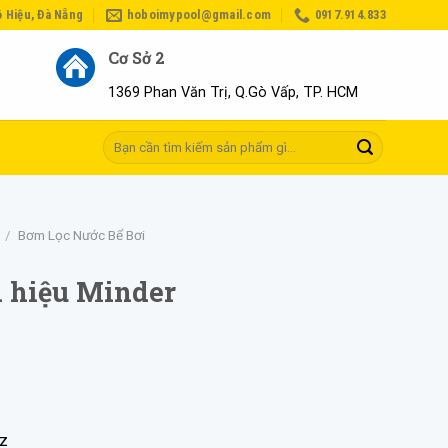
ô Hiệu, Đà Nẵng
hoboimypool@gmail.com
0917.914.833
Cơ Sở 2
1369 Phan Văn Trị, Q.Gò Vấp, TP. HCM
Tìm
kiếm:
/
Bơm Lọc Nước Bể Bơi
 hiệu Minder
z