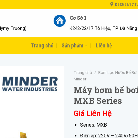
K242/22/17 T
Cơ Sở 1
Mymy Truong)
K242/22/17 Tô Hiệu, TP. Đà Nẵng
Trang chủ
Sản phẩm
Liên hệ
Trang chủ
/
Bơm Lọc Nước Bể Bơi
Minder
Máy bơm bể bơi
MXB Series
Giá Liên Hệ
Series: MXB
Điện áp: 220V – 240V/50H