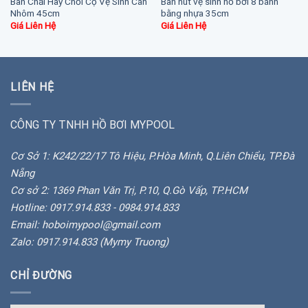
Bàn Chải Hay Chổi Cọ Vệ Sinh Cán
Bàn hút vệ sinh hồ bơi 8 bánh
Nhôm 45cm
bằng nhựa 35cm
Giá Liên Hệ
Giá Liên Hệ
LIÊN HỆ
CÔNG TY TNHH HỒ BƠI MYPOOL
Cơ Sở 1: K242/22/17 Tô Hiệu, P.Hòa Minh, Q.Liên Chiểu, TP.Đà
Nẵng
Cơ sở 2: 1369 Phan Văn Trị, P.10, Q.Gò Vấp, TP.HCM
Hotline: 0917.914.833 - 0984.914.833
Email: hoboimypool@gmail.com
Zalo: 0917.914.833 (Mymy Truong)
CHỈ ĐƯỜNG