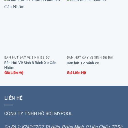
BÀN HÚT ĐÁY VỆ SINH BỂ BƠI
BÀN HÚT ĐÁY VỆ SINH BỂ BƠI
Bàn Hút Vệ Sinh 8 Bánh Xe Cán
Bàn hút 12 bánh xe
Nhôm
Giá Liên Hệ
Giá Liên Hệ
LIÊN HỆ
CÔNG TY TNHH HỒ BƠI MYPOOL
Cơ Sở 1: K242/22/17 Tô Hiệu, P.Hòa Minh, Q.Liên Chiểu, TP.Đà