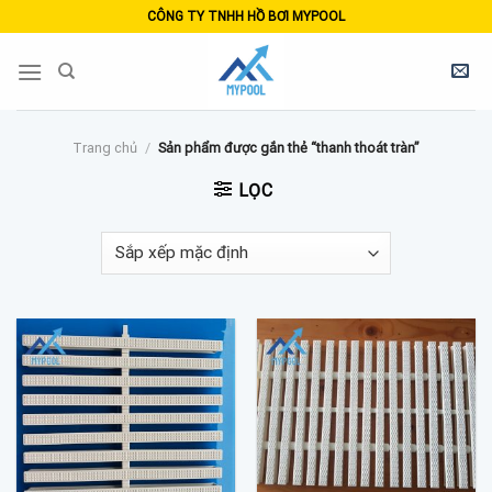
Skip
CÔNG TY TNHH HỒ BƠI MYPOOL
to
content
Trang chủ
/
Sản phẩm được gắn thẻ “thanh thoát tràn”
LỌC