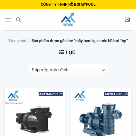
Skip
CÔNG TY TNHH HỒ BƠI MYPOOL
to
content
Trang chủ
/
Sản phẩm được gắn thẻ “mãy bơm lọc nước hồ bơi 1hp”
LỌC