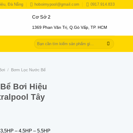
iệu, Đà Nẵng
hoboimypool@gmail.com
0917.914.833
Cơ Sở 2
1369 Phan Văn Trị, Q.Gò Vấp, TP. HCM
Tìm
kiếm:
Bơi
/
Bơm Lọc Nước Bể
Bể Bơi Hiệu
ralpool Tây
 3,5HP – 4.5HP – 5.5HP