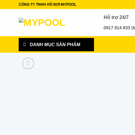
Skip
CÔNG TY TNHH HỒ BƠI MYPOOL
to
Hỗ trợ 24/7
content
0917.914.833 (
DANH MỤC SẢN PHẨM