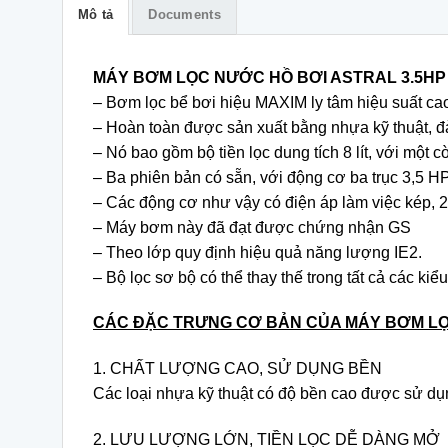
Mô tả
Documents
MÁY BƠM LỌC NƯỚC HỒ BƠI ASTRAL 3.5HP 
– Bơm lọc bể bơi hiệu MAXIM ly tâm hiệu suất cao
– Hoàn toàn được sản xuất bằng nhựa kỹ thuật, đả
– Nó bao gồm bộ tiền lọc dung tích 8 lít, với một c
– Ba phiên bản có sẵn, với động cơ ba trục 3,5 HP
– Các động cơ như vậy có điện áp làm việc kép, 
– Máy bơm này đã đạt được chứng nhận GS
– Theo lớp quy định hiệu quả năng lượng IE2.
– Bộ lọc sơ bộ có thể thay thế trong tất cả các ki
CÁC ĐẶC TRƯNG CƠ BẢN CỦA MÁY BƠM LỌ
1. CHẤT LƯỢNG CAO, SỬ DỤNG BỀN
Các loại nhựa kỹ thuật có độ bền cao được sử dụn
2. LƯU LƯỢNG LỚN, TIỀN LỌC DỄ DÀNG MỞ