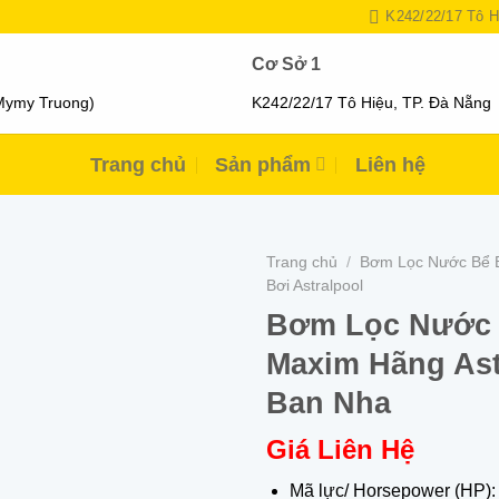
K242/22/17 Tô H
Cơ Sở 1
Mymy Truong)
K242/22/17 Tô Hiệu, TP. Đà Nẵng
Trang chủ
Sản phẩm
Liên hệ
Trang chủ
/
Bơm Lọc Nước Bể 
Bơi Astralpool
Bơm Lọc Nước 
Maxim Hãng Ast
Ban Nha
Giá Liên Hệ
Mã lực/ Horsepower (HP):