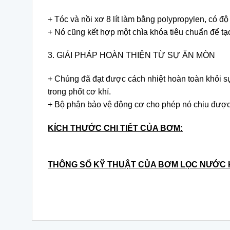
+ Tóc và nồi xơ 8 lít làm bằng polypropylen, có 
+ Nó cũng kết hợp một chìa khóa tiêu chuẩn để tạ
3. GIẢI PHÁP HOÀN THIỆN TỪ SỰ ĂN MÒN
+ Chúng đã đạt được cách nhiệt hoàn toàn khỏi sự
trong phốt cơ khí.
+ Bộ phận bảo vệ động cơ cho phép nó chịu được n
KÍCH THƯỚC CHI TIẾT CỦA BƠM:
THÔNG SỐ KỸ THUẬT CỦA BƠM LỌC NƯỚC H