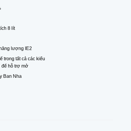
%
ch 8 lít
 năng lượng IE2
ế trong tất cả các kiểu
 để hỗ trợ mở
ây Ban Nha