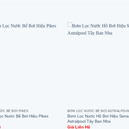
ỚC BỂ BƠI PIKES
BƠM LỌC NƯỚC BỂ BƠI ASTRALPOO
Bơm Lọc Nước Hồ Bơi Hiệu Sena
c Nước Bể Bơi Hiệu Pikes
Astralpool Tây Ban Nha
ệ
Giá Liên Hệ