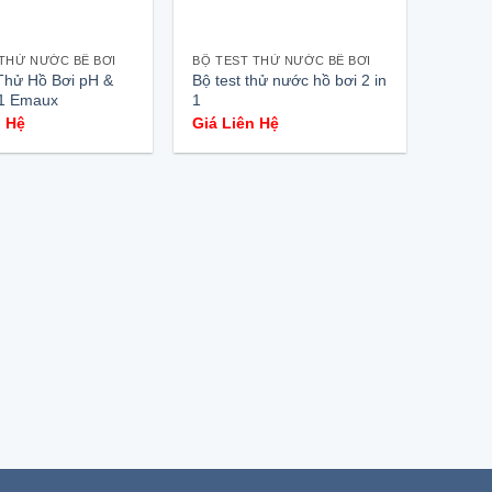
 THỬ NƯỚC BỂ BƠI
BỘ TEST THỬ NƯỚC BỂ BƠI
Thử Hồ Bơi pH &
Bộ test thử nước hồ bơi 2 in
 1 Emaux
1
n Hệ
Giá Liên Hệ