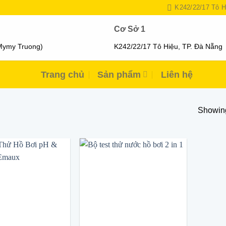
K242/22/17 Tô H
Cơ Sở 1
Mymy Truong)
K242/22/17 Tô Hiệu, TP. Đà Nẵng
Trang chủ
Sản phẩm
Liên hệ
Showing