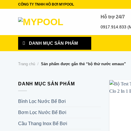
Skip
CÔNG TY TNHH HỒ BƠI MYPOOL
to
Hỗ trợ 24/7
content
0917.914.833 (
DANH MỤC SẢN PHẨM
Trang chủ
/
Sản phẩm được gắn thẻ “bộ thử nước emaux”
DANH MỤC SẢN PHẨM
Bình Lọc Nước Bể Bơi
Bơm Lọc Nước Bể Bơi
Cầu Thang Inox Bể Bơi