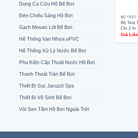
Dụng Cụ Cứu Hộ Bể Bơi
Đèn Chiếu Sáng Hồ Bơi
BỘ TEST
Bộ Test 
Gạch Mosaic Lót Bể Bơi
Clo 2 In
Giá Liê
Hệ Thống Van Nhựa uPVC
Hệ Thống Xử Lý Nước Bể Bơi
Phụ Kiện Cấp Thoát Nước Hồ Bơi
Thanh Thoát Tràn Bể Bơi
Thiết Bị Sục Jacuzzi Spa
Thiết Bị Vệ Sinh Bể Bơi
Vòi Sen Tắm Hồ Bơi Ngoài Trời