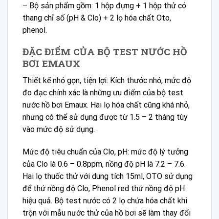
– Bộ sản phẩm gồm: 1 hộp đựng + 1 hộp thử có
thang chỉ số (pH & Clo) + 2 lọ hóa chất Oto,
phenol.
ĐẶC ĐIỂM CỦA BỘ TEST NƯỚC HỒ
BƠI EMAUX
Thiết kế nhỏ gọn, tiện lợi: Kích thước nhỏ, mức độ
đo đạc chính xác là những ưu điểm của bộ test
nước hồ bơi Emaux. Hai lọ hóa chất cũng khá nhỏ,
nhưng có thể sử dụng được từ 1.5 – 2 tháng tùy
vào mức độ sử dụng.
Mức độ tiêu chuẩn của Clo, pH: mức độ lý tưởng
của Clo là 0.6 – 0.8ppm, nồng độ pH là 7.2 – 7.6.
Hai lọ thuốc thử với dung tích 15ml, OTO sử dụng
để thử nồng độ Clo, Phenol red thử nồng độ pH
hiệu quả. Bộ test nước có 2 lọ chứa hóa chất khi
trộn với mẫu nước thử của hồ bơi sẽ làm thay đổi