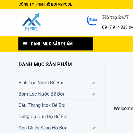
Skip
CÔNG TY TNHH HỒ BƠI MYPOOL
to
Hỗ trợ 24/7
content
0917.914.833 (
DANH MỤC SẢN PHẨM
DANH MỤC SẢN PHẨM
Bình Lọc Nước Bể Bơi
Bơm Lọc Nước Bể Bơi
Cầu Thang Inox Bể Bơi
Welcome t
Dụng Cụ Cứu Hộ Bể Bơi
Đèn Chiếu Sáng Hồ Bơi