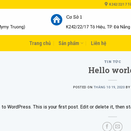
K242/22/17 T
Cơ Sở 1
Mymy Truong)
K242/22/17 Tô Hiệu, TP. Đà Nẵng
Trang chủ
Sản phẩm
Liên hệ
TIN TỨC
Hello worl
POSTED ON
THÁNG 10 19, 2020
B
o WordPress. This is your first post. Edit or delete it, then sta