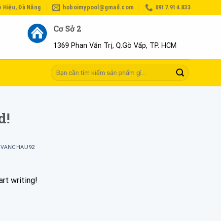
ô Hiệu, Đà Nẵng
hoboimypool@gmail.com
0917.914.833
Cơ Sở 2
1369 Phan Văn Trị, Q.Gò Vấp, TP. HCM
Tìm
kiếm:
d!
Y
VANCHAU92
rt writing!