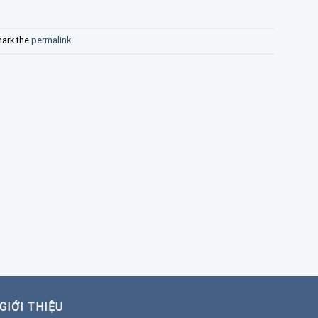
ark the
permalink
.
GIỚI THIỆU