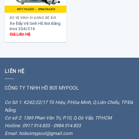
BỘ VỆ SINH DI ĐỘNG BỂ BƠI
Xe Đẩy Vệ Sinh Hồ Bơi Bằng
Inox 304/316
Giá Liên Hệ
LIÊN HỆ
CÔNG TY TNHH HỒ BƠI MYPOOL
Cơ Sở 1: K242/22/17 Tô Hiệu, P.Hòa Minh, Q.Liên Chiểu, TP.Đà
Nẵng
Cơ sở 2: 1369 Phan Văn Trị, P.10, Q.Gò Vấp, TP.HCM
Hotline: 0917.914.833 - 0984.914.833
Email: hoboimypool@gmail.com