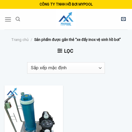
Skip
CÔNG TY TNHH HỒ BƠI MYPOOL
to
content
Trang chủ
/
Sản phẩm được gắn thẻ “xe đẩy inox vệ sinh hồ bơi”
LỌC