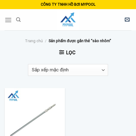
Skip
CÔNG TY TNHH HỒ BƠI MYPOOL
to
content
Trang chủ
/
Sản phẩm được gắn thẻ “sào nhôm”
LỌC