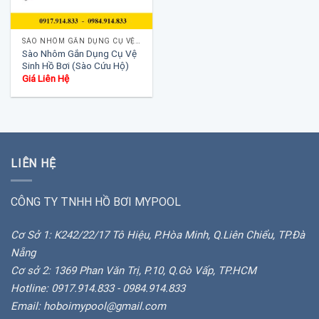
SÀO NHÔM GẮN DỤNG CỤ VỆ SINH BỂ BƠI
Sào Nhôm Gắn Dụng Cụ Vệ
Sinh Hồ Bơi (Sào Cứu Hộ)
Giá Liên Hệ
LIÊN HỆ
CÔNG TY TNHH HỒ BƠI MYPOOL
Cơ Sở 1: K242/22/17 Tô Hiệu, P.Hòa Minh, Q.Liên Chiểu, TP.Đà
Nẵng
Cơ sở 2: 1369 Phan Văn Trị, P.10, Q.Gò Vấp, TP.HCM
Hotline: 0917.914.833 - 0984.914.833
Email: hoboimypool@gmail.com