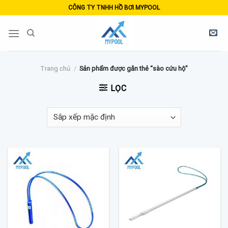
Skip
CÔNG TY TNHH HỒ BƠI MYPOOL
to
content
Trang chủ
/
Sản phẩm được gắn thẻ “sào cứu hộ”
LỌC