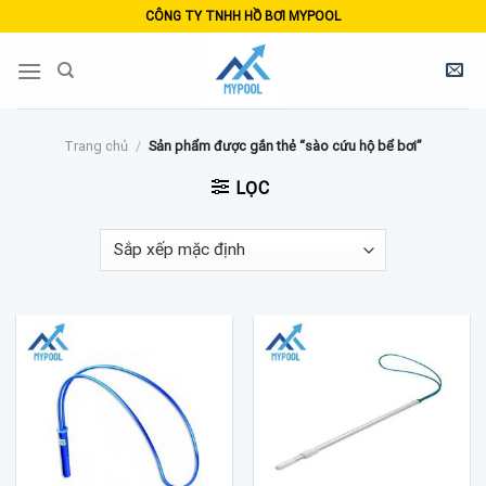
Skip
CÔNG TY TNHH HỒ BƠI MYPOOL
to
content
Trang chủ
/
Sản phẩm được gắn thẻ “sào cứu hộ bể bơi”
LỌC