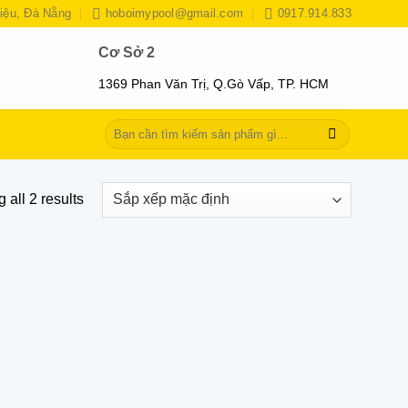
iệu, Đà Nẵng
hoboimypool@gmail.com
0917.914.833
Cơ Sở 2
1369 Phan Văn Trị, Q.Gò Vấp, TP. HCM
Tìm
kiếm:
 all 2 results