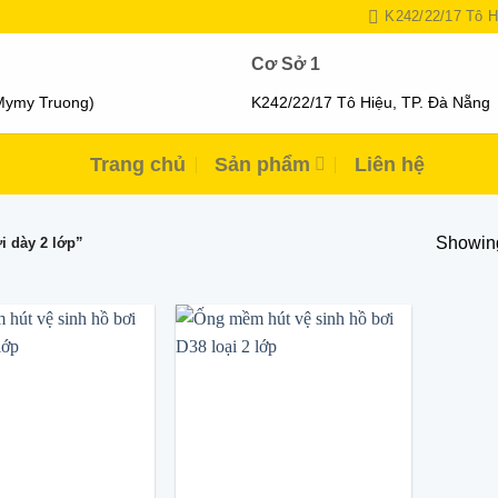
K242/22/17 Tô H
Cơ Sở 1
Mymy Truong)
K242/22/17 Tô Hiệu, TP. Đà Nẵng
Trang chủ
Sản phẩm
Liên hệ
Showing
 dày 2 lớp”