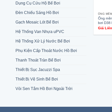
Dụng Cụ Cứu Hộ Bể Bơi
Đèn Chiếu Sáng Hồ Bơi
Ống mềm
Gạch Mosaic Lót Bể Bơi
bơi D38 l
Giá Liê
Hệ Thống Van Nhựa uPVC
Hệ Thống Xử Lý Nước Bể Bơi
Phụ Kiện Cấp Thoát Nước Hồ Bơi
Thanh Thoát Tràn Bể Bơi
Thiết Bị Sục Jacuzzi Spa
Thiết Bị Vệ Sinh Bể Bơi
Vòi Sen Tắm Hồ Bơi Ngoài Trời