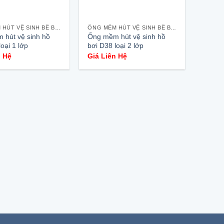
ỐNG MỀM HÚT VỆ SINH BỂ BƠI
ỐNG MỀM HÚT VỆ SINH BỂ BƠI
 hút vệ sinh hồ
Ống mềm hút vệ sinh hồ
oại 1 lớp
bơi D38 loại 2 lớp
n Hệ
Giá Liên Hệ