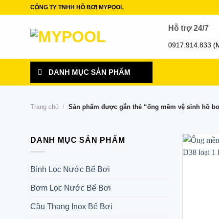
Skip
CÔNG TY TNHH HỒ BƠI MYPOOL
to
Hỗ trợ 24/7
content
0917.914.833 (
DANH MỤC SẢN PHẨM
Trang chủ
/
Sản phẩm được gắn thẻ “ống mềm vệ sinh hồ bơi
DANH MỤC SẢN PHẨM
Bình Lọc Nước Bể Bơi
Bơm Lọc Nước Bể Bơi
Cầu Thang Inox Bể Bơi