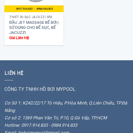
THIẾT BỊ SỤC JACUZZI SPA
ĐẦU JET MASSAGE BỂ BƠI |
SỬ DỤNG CHO BỂ SỤC, BỂ
JACUZZI
Giá Liên Hệ
LIÊN HỆ
CÔNG TY TNHH HỒ BƠI MYPOOL
Cơ Sở 1: K242/22/17 Tô Hiệu, P.Hòa Minh, Q.Liên Chiểu, TP.Đà
Nẵng
Cơ sở 2: 1369 Phan Văn Trị, P.10, Q.Gò Vấp, TP.HCM
Hotline: 0917.914.833 - 0984.914.833
Email: hoboimypool@gmail.com