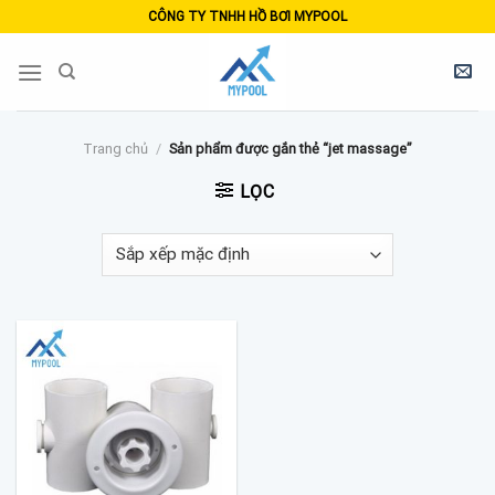
Skip
CÔNG TY TNHH HỒ BƠI MYPOOL
to
content
Trang chủ
/
Sản phẩm được gắn thẻ “jet massage”
LỌC