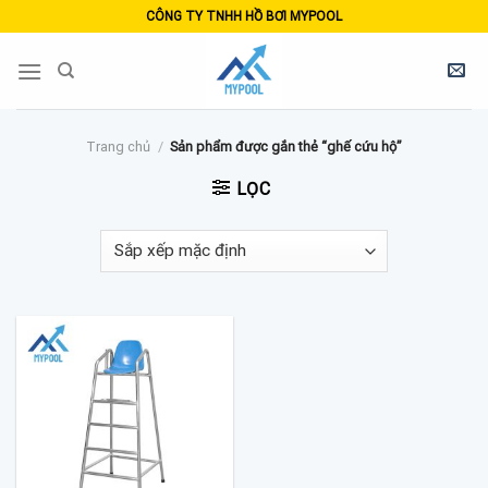
Skip
CÔNG TY TNHH HỒ BƠI MYPOOL
to
content
Trang chủ
/
Sản phẩm được gắn thẻ “ghế cứu hộ”
LỌC