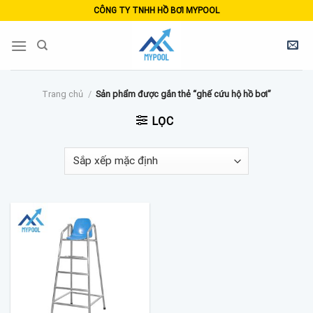
Skip
CÔNG TY TNHH HỒ BƠI MYPOOL
to
content
Trang chủ
/
Sản phẩm được gắn thẻ “ghế cứu hộ hồ bơi”
LỌC