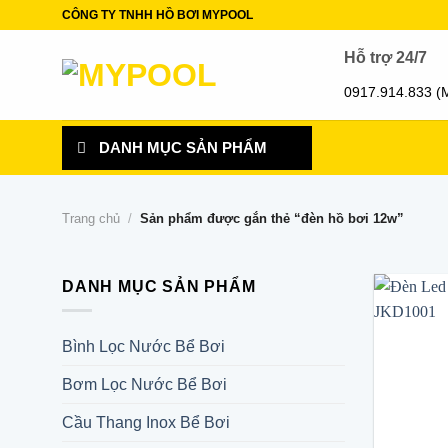
Skip
CÔNG TY TNHH HỒ BƠI MYPOOL
to
Hỗ trợ 24/7
content
0917.914.833 (
DANH MỤC SẢN PHẨM
Trang chủ
/
Sản phẩm được gắn thẻ “đèn hồ bơi 12w”
DANH MỤC SẢN PHẨM
Bình Lọc Nước Bể Bơi
Bơm Lọc Nước Bể Bơi
Cầu Thang Inox Bể Bơi