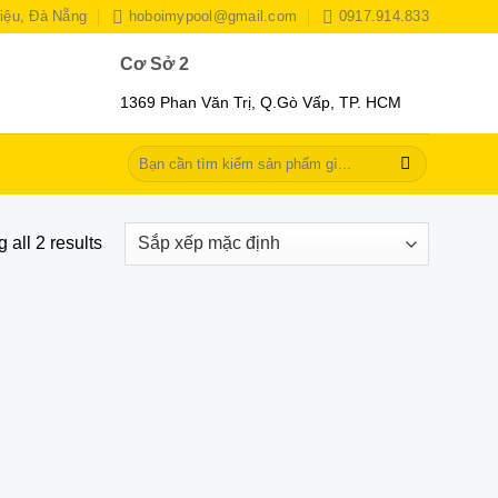
iệu, Đà Nẵng
hoboimypool@gmail.com
0917.914.833
Cơ Sở 2
1369 Phan Văn Trị, Q.Gò Vấp, TP. HCM
Tìm
kiếm:
 all 2 results