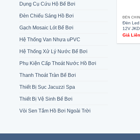
Dụng Cụ Cứu Hộ Bể Bơi
Đèn Chiếu Sáng Hồ Bơi
ĐÈN CHI
Đèn Led 
Gạch Mosaic Lót Bể Bơi
12V JKD
Giá Liê
Hệ Thống Van Nhựa uPVC
Hệ Thống Xử Lý Nước Bể Bơi
Phụ Kiện Cấp Thoát Nước Hồ Bơi
Thanh Thoát Tràn Bể Bơi
Thiết Bị Sục Jacuzzi Spa
Thiết Bị Vệ Sinh Bể Bơi
Vòi Sen Tắm Hồ Bơi Ngoài Trời