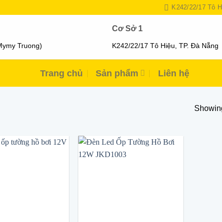
K242/22/17 Tô H
Cơ Sở 1
Mymy Truong)
K242/22/17 Tô Hiệu, TP. Đà Nẵng
Trang chủ
Sản phẩm
Liên hệ
Showing