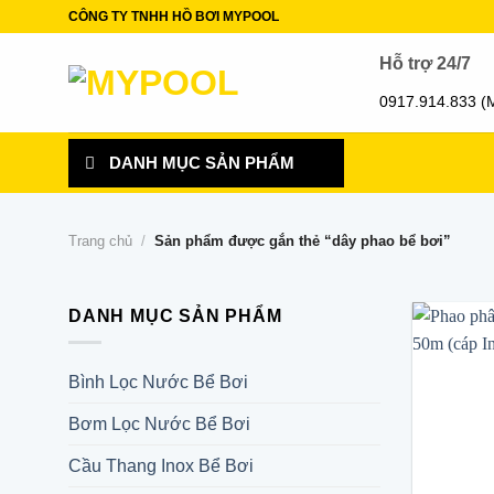
Skip
CÔNG TY TNHH HỒ BƠI MYPOOL
to
Hỗ trợ 24/7
content
0917.914.833 (
DANH MỤC SẢN PHẨM
Trang chủ
/
Sản phẩm được gắn thẻ “dây phao bể bơi”
DANH MỤC SẢN PHẨM
Bình Lọc Nước Bể Bơi
Bơm Lọc Nước Bể Bơi
Cầu Thang Inox Bể Bơi