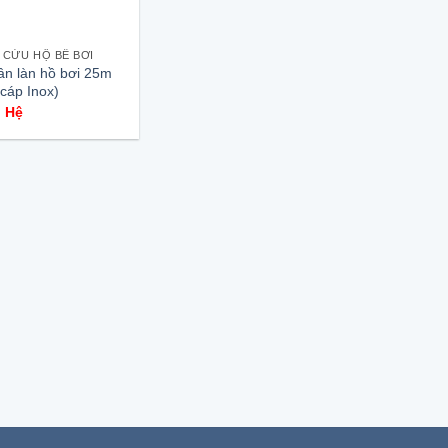
 CỨU HỘ BỂ BƠI
n làn hồ bơi 25m
cáp Inox)
n Hệ