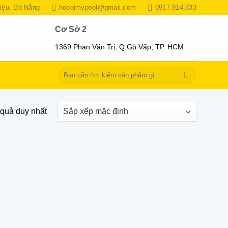
iệu, Đà Nẵng
hoboimypool@gmail.com
0917.914.833
Cơ Sở 2
1369 Phan Văn Trị, Q.Gò Vấp, TP. HCM
Tìm
kiếm:
t quả duy nhất