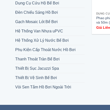
Dụng Cụ Cứu Hộ Bể Bơi
Đèn Chiếu Sáng Hồ Bơi
DỤNG CỤ
Phao phâ
Gạch Mosaic Lót Bể Bơi
và 50m (
Giá Liê
Hệ Thống Van Nhựa uPVC
Hệ Thống Xử Lý Nước Bể Bơi
Phụ Kiện Cấp Thoát Nước Hồ Bơi
Thanh Thoát Tràn Bể Bơi
Thiết Bị Sục Jacuzzi Spa
Thiết Bị Vệ Sinh Bể Bơi
Vòi Sen Tắm Hồ Bơi Ngoài Trời