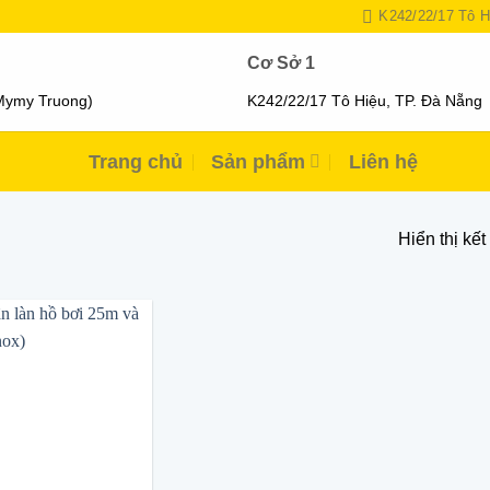
K242/22/17 Tô H
Cơ Sở 1
Mymy Truong)
K242/22/17 Tô Hiệu, TP. Đà Nẵng
Trang chủ
Sản phẩm
Liên hệ
Hiển thị kế