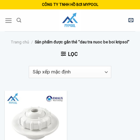
Skip
CÔNG TY TNHH HỒ BƠI MYPOOL
to
content
Trang chủ
/
Sản phẩm được gắn thẻ “dau tra nuoc be boi kripsol”
LỌC