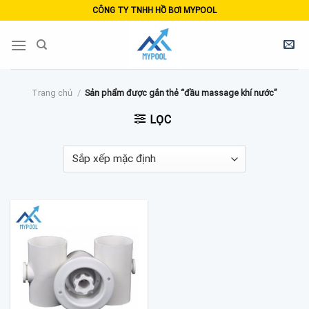
Skip
CÔNG TY TNHH HỒ BƠI MYPOOL
to
content
Trang chủ
/
Sản phẩm được gắn thẻ “đầu massage khí nước”
LỌC