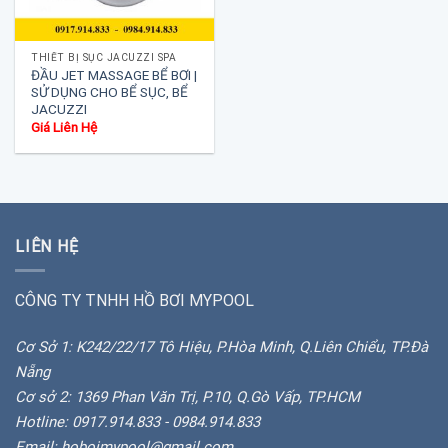
THIẾT BỊ SỤC JACUZZI SPA
ĐẦU JET MASSAGE BỂ BƠI |
SỬ DỤNG CHO BỂ SỤC, BỂ
JACUZZI
Giá Liên Hệ
LIÊN HỆ
CÔNG TY TNHH HỒ BƠI MYPOOL
Cơ Sở 1: K242/22/17 Tô Hiệu, P.Hòa Minh, Q.Liên Chiểu, TP.Đà
Nẵng
Cơ sở 2: 1369 Phan Văn Trị, P.10, Q.Gò Vấp, TP.HCM
Hotline: 0917.914.833 - 0984.914.833
Email: hoboimypool@gmail.com