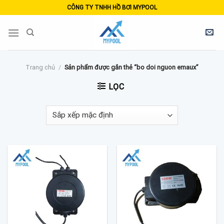
Skip
CÔNG TY TNHH HỒ BƠI MYPOOL
to
content
Trang chủ
/
Sản phẩm được gắn thẻ “bo doi nguon emaux”
LỌC