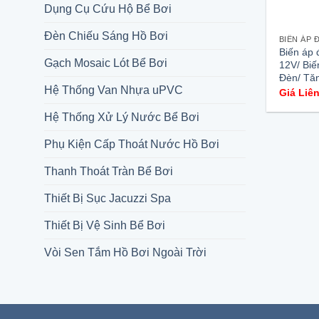
Dụng Cụ Cứu Hộ Bể Bơi
Đèn Chiếu Sáng Hồ Bơi
Biến áp 
Gạch Mosaic Lót Bể Bơi
12V/ Biế
Đèn/ Tă
Hệ Thống Van Nhựa uPVC
Giá Liê
Hệ Thống Xử Lý Nước Bể Bơi
Phụ Kiện Cấp Thoát Nước Hồ Bơi
Thanh Thoát Tràn Bể Bơi
Thiết Bị Sục Jacuzzi Spa
Thiết Bị Vệ Sinh Bể Bơi
Vòi Sen Tắm Hồ Bơi Ngoài Trời