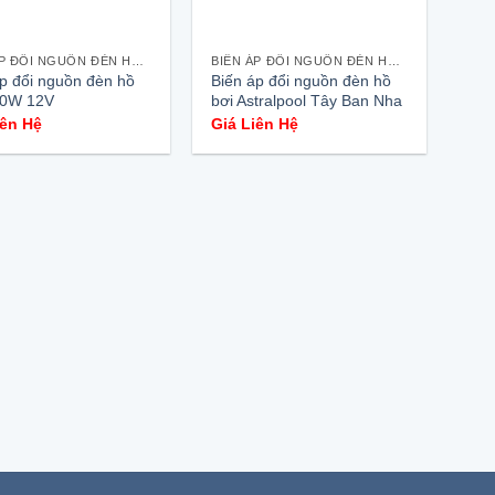
BIẾN ÁP ĐỔI NGUỒN ĐÈN HỒ BƠI
BIẾN ÁP ĐỔI NGUỒN ĐÈN HỒ BƠI
áp đổi nguồn đèn hồ
Biến áp đổi nguồn đèn hồ
00W 12V
bơi Astralpool Tây Ban Nha
iên Hệ
Giá Liên Hệ