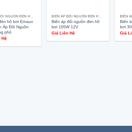
BIẾN ÁP ĐỔI NGUỒN ĐÈN HỒ BƠI
BIẾN ÁP ĐỔI NGUỒN ĐÈN HỒ BƠI
đèn hồ bơi Emaux
Biến áp đổi nguồn đèn hồ
Biến 
n Áp Đối Nguồn
bơi 105W 12V
bơi 3
ng phô
Giá Liên Hệ
Giá L
n Hệ