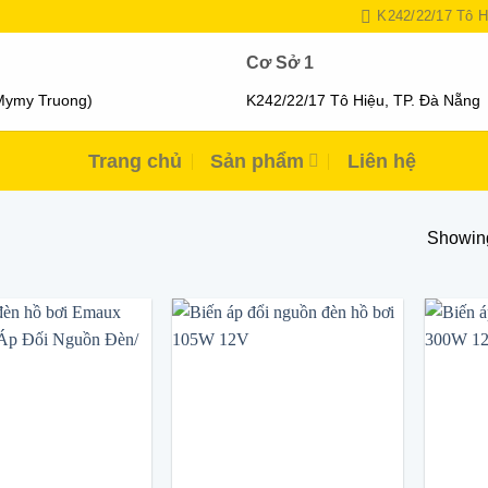
K242/22/17 Tô H
Cơ Sở 1
Mymy Truong)
K242/22/17 Tô Hiệu, TP. Đà Nẵng
Trang chủ
Sản phẩm
Liên hệ
Showing