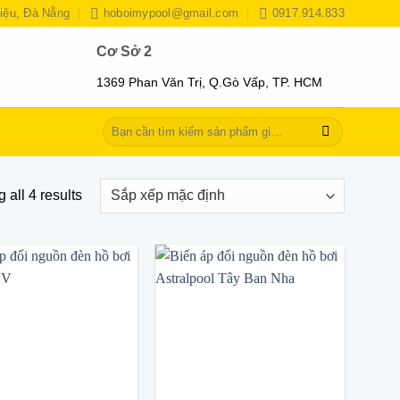
iệu, Đà Nẵng
hoboimypool@gmail.com
0917.914.833
Cơ Sở 2
1369 Phan Văn Trị, Q.Gò Vấp, TP. HCM
Tìm
kiếm:
 all 4 results