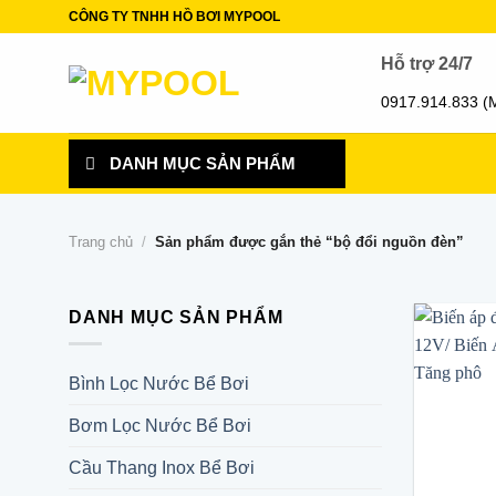
Skip
CÔNG TY TNHH HỒ BƠI MYPOOL
to
Hỗ trợ 24/7
content
0917.914.833 (
DANH MỤC SẢN PHẨM
Trang chủ
/
Sản phẩm được gắn thẻ “bộ đổi nguồn đèn”
DANH MỤC SẢN PHẨM
Bình Lọc Nước Bể Bơi
Bơm Lọc Nước Bể Bơi
Cầu Thang Inox Bể Bơi