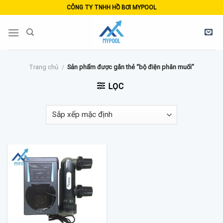
Skip
CÔNG TY TNHH HỒ BƠI MYPOOL
to
content
Trang chủ
/
Sản phẩm được gắn thẻ “bộ điện phân muối”
LỌC