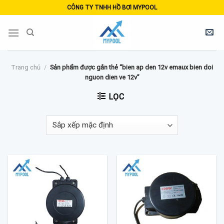
Skip
CÔNG TY TNHH HỒ BƠI MYPOOL
to
content
Trang chủ
/
Sản phẩm được gắn thẻ “bien ap den 12v emaux bien doi
nguon dien ve 12v”
LỌC