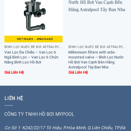
BÌNH LỌC NƯỚC BỂ BƠI ASTRALPOOL
BÌNH LỌC NƯỚC BỂ BƠI ASTRALPOOL
Van Lọc Đa Chiều – Van Lọc 6
Millennium filters with side-
Ngã Bình Lọc – Van Lọc 6 Chức
mounted valve – Bình Lọc Nước
Năng Bình Lọc Hồ Bơi
Hồ Bơi Van Cạnh Bên Hãng
Astralpool Tây Ban Nha
Giá Liên Hệ
Giá Liên Hệ
LIÊN HỆ
CÔNG TY TNHH HỒ BƠI MYPOOL
Cơ Sở 1: K242/22/17 Tô Hiệu, P.Hòa Minh, Q.Liên Chiểu, TP.Đà