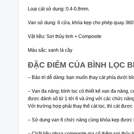
Loại cát sử dụng: 0.4-0.8mm.
Van sử dụng: 6 cửa, khóa kẹp cho phép quay 360
Vật liệu: Sợi thủy tinh + Composite
Màu sắc: xanh lá cây
ĐẶC ĐIỂM CỦA BÌNH LỌC B
– Bảo trì dễ dàng: bạn muốn thay cát phía dưới bì
– Van đa năng: bình lọc có thiết kế van đa năng,
được đánh số từ 1 tới 6 và ứng với các chức năng 
Với trường hợp phải thay thế cát lọc, thì cát được
– Sử dụng van 6 chức năng cùng khóa kẹp được th
– Chất liệu nhựa composite gia cố thêm sợi thủy 