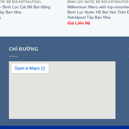
ƯỚC BỂ BƠI ASTRALPOOL
BÌNH LỌC NƯỚC BỂ BƠI ASTRALPOO
r – Bình Lọc Cát Bể Bơi Hãng
Millennium filters with top-mounte
Tây Ban Nha
Bình Lọc Nước Hồ Bơi Van Trên 
Astralpool Tây Ban Nha
ệ
Giá Liên Hệ
CHỈ ĐƯỜNG
insert google map