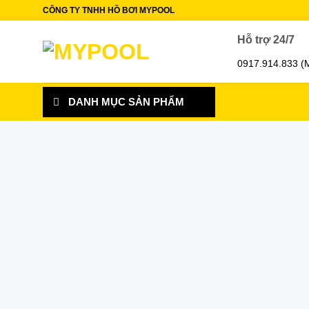
Skip
CÔNG TY TNHH HỒ BƠI MYPOOL
to
Hỗ trợ 24/7
content
0917.914.833 (
DANH MỤC SẢN PHẨM