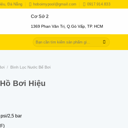
iệu, Đà Nẵng
hoboimypool@gmail.com
0917.914.833
Cơ Sở 2
1369 Phan Văn Trị, Q.Gò Vấp, TP. HCM
Tìm
kiếm:
Bơi
/
Bình Lọc Nước Bể Bơi
Hồ Bơi Hiệu
psi/2,5 bar
°F)