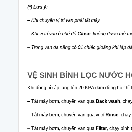
(*) Lưu ý:
– Khi chuyển vị trí van phải tắt máy
– Khi vị trí van ở chế độ
Close
, không được mở má
– Trong van đa năng có 01 chiếc gioăng khi lắp đặt 
VỆ SINH BÌNH LỌC NƯỚC H
Khi đồng hồ áp tăng lên 20 KPA (kim đồng hồ chỉ 
– Tắt máy bơm, chuyển van qua
Back wash
, chạ
– Tắt máy bơm, chuyển van qua vị trí
Rinse
, chạy
– Tắt máy bơm, chuyển van qua
Filter
, chạy bình