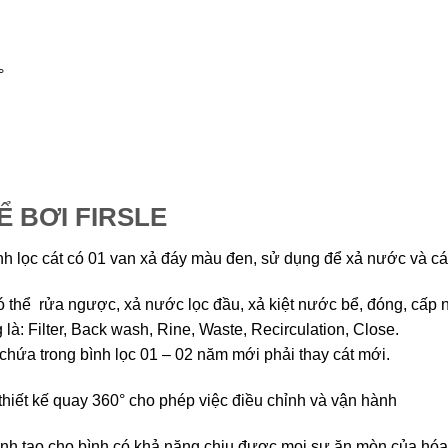
°
Ể BƠI FIRSLE
nh lọc cát có 01 van xả đáy màu đen, sử dụng để xả nước và cát 
 có thể rửa ngược, xả nước lọc đầu, xả kiệt nước bể, đóng, cấp
là: Filter, Back wash, Rine, Waste, Recirculation, Close.
 chứa trong bình lọc 01 – 02 năm mới phải thay cát mới.
iết kế quay 360° cho phép việc điều chỉnh và vận hành
tinh tạo cho bình có khả năng chịu được mọi sự ăn mòn của hóa