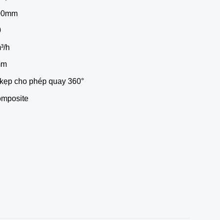
200mm
0
³/h
mm
 kẹp cho phép quay 360°
Composite