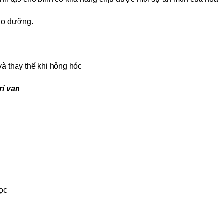
bảo dưỡng.
và thay thế khi hỏng hóc
rí van
lọc