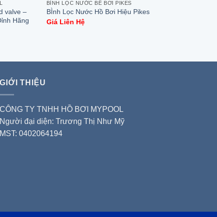
L
BÌNH LỌC NƯỚC BỂ BƠI PIKES
BÌNH 
d valve –
Top-mo
BÌnh Lọc Nước Hồ Bơi Hiệu Pikes
Đỉnh Hãng
Nước B
Giá Liên Hệ
Giá L
GIỚI THIỆU
CÔNG TY TNHH HỒ BƠI MYPOOL
Người đại diện: Trương Thị Như Mỹ
MST: 0402064194