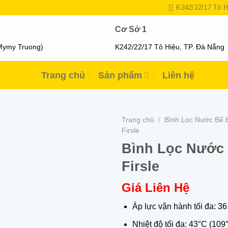
K242/22/17 Tô H
Cơ Sở 1
Mymy Truong)
K242/22/17 Tô Hiệu, TP. Đà Nẵng
Trang chủ
Sản phẩm
Liên hệ
Trang chủ
/
Bình Lọc Nước Bể 
Firsle
Bình Lọc Nước 
Firsle
Giá Liên Hệ
Áp lực vận hành tối đa: 36 
Nhiệt độ tối đa: 43°C (109