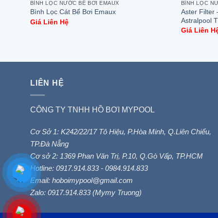
BÌNH LỌC NƯỚC BỂ BƠI EMAUX
BÌNH LỌC N
Aster Filte
Bình Lọc Cát Bể Bơi Emaux
Astralpool 
Giá Liên Hệ
Giá Liên H
LIÊN HỆ
CÔNG TY TNHH HỒ BƠI MYPOOL
Cơ Sở 1: K242/22/17 Tô Hiệu, P.Hòa Minh, Q.Liên Chiểu,
TP.Đà Nẵng
Cơ sở 2: 1369 Phan Văn Trị, P.10, Q.Gò Vấp, TP.HCM
Hotline: 0917.914.833 - 0984.914.833
Email: hoboimypool@gmail.com
Zalo: 0917.914.833 (Mymy Truong)