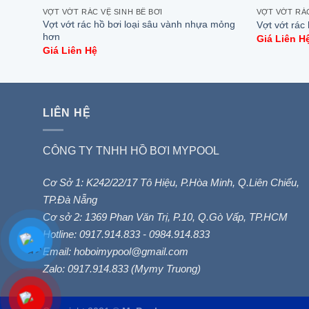
VỢT VỚT RÁC VỆ SINH BỂ BƠI
VỢT VỚT RÁC
Vợt vớt rác hồ bơi loại sâu vành nhựa mỏng
Vợt vớt rác
hơn
Giá Liên H
Giá Liên Hệ
LIÊN HỆ
CÔNG TY TNHH HỒ BƠI MYPOOL
Cơ Sở 1: K242/22/17 Tô Hiệu, P.Hòa Minh, Q.Liên Chiểu,
TP.Đà Nẵng
Cơ sở 2: 1369 Phan Văn Trị, P.10, Q.Gò Vấp, TP.HCM
Hotline: 0917.914.833 - 0984.914.833
Email: hoboimypool@gmail.com
Zalo: 0917.914.833 (Mymy Truong)