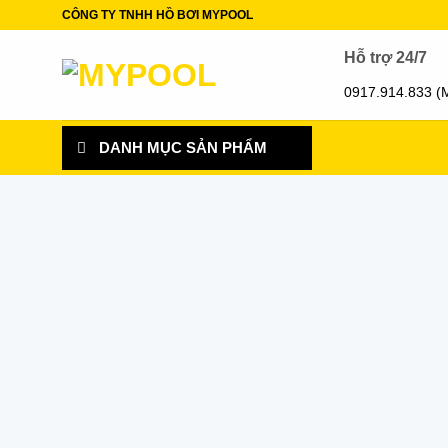
Skip
CÔNG TY TNHH HỒ BƠI MYPOOL
to
Hỗ trợ 24/7
content
0917.914.833 (
DANH MỤC SẢN PHẨM