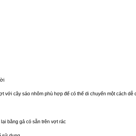
rời
vợt với cây sáo nhôm phù hợp để có thể di chuyển một cách dễ
lại bằng gả có sẵn trên vợt rác
hể sử dụng