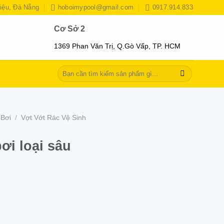
iệu, Đà Nẵng
hoboimypool@gmail.com
0917.914.833
Cơ Sở 2
1369 Phan Văn Trị, Q.Gò Vấp, TP. HCM
Tìm
kiếm:
 Bơi
/
Vợt Vớt Rác Vệ Sinh
ơi loại sâu