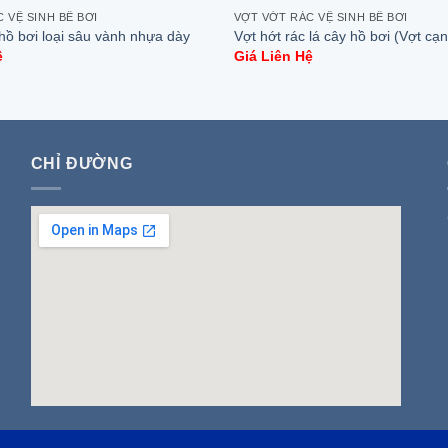
 VỆ SINH BỂ BƠI
VỢT VỚT RÁC VỆ SINH BỂ BƠI
 hồ bơi loại sâu vành nhựa dày
Vợt hớt rác lá cây hồ bơi (Vợt cạn
ệ
Giá Liên Hệ
CHỈ ĐƯỜNG
insert google map