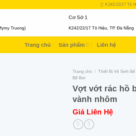
K242/22/17 Tô H
Cơ Sở 1
Mymy Truong)
K242/22/17 Tô Hiệu, TP. Đà Nẵng
Trang chủ
Sản phẩm
Liên hệ
Trang chủ
/
Thiết Bị Vệ Sinh Bể
Bể Bơi
Vợt vớt rác hồ b
vành nhôm
Giá Liên Hệ