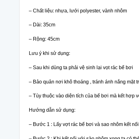
– Chất liệu: nhựa, lưới polyester, vành nhôm
– Dài: 35cm
– Rộng: 45cm
Lưu ý khi sử dụng:
– Sau khi dùng ta phải vệ sinh lại vọt rác bể bơi
– Bảo quản nơi khô thoáng , tránh ánh nắng mặt t
– Tùy thuộc vào diện tích của bể bơi mà kết hợp 
Hướng dẫn sử dụng:
– Bước 1 : Lấy vợt rác bể bơi và sao nhôm kết nối 
– Bước 2 : Khi kết nối với sào nhôm xong ta có t