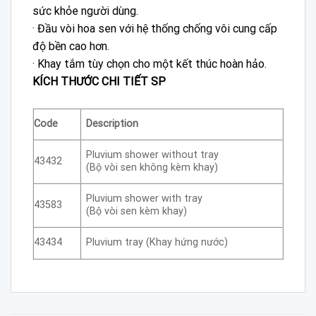
sức khỏe người dùng.
· Đầu vòi hoa sen với hệ thống chống vôi cung cấp
độ bền cao hơn.
· Khay tắm tùy chọn cho một kết thúc hoàn hảo.
KÍCH THƯỚC CHI TIẾT SP
Code
Description
Pluvium shower without tray
43432
(Bộ vòi sen không kèm khay)
Pluvium shower with tray
43583
(Bộ vòi sen kèm khay)
43434
Pluvium tray (Khay hứng nước)